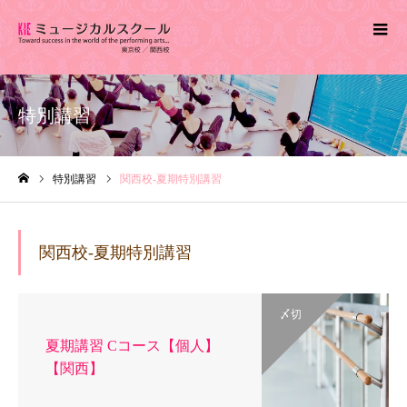
特別講習
特別講習
関西校-夏期特別講習
ホーム
関西校-夏期特別講習
〆切
夏期講習 Cコース【個人】
【関西】